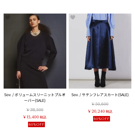
Sov. / ボリュームスリーニットプルオ
Sov. / サテンフレアスカート(SALE)
ーバー(SALE)
¥
50,600
¥
38,500
¥
20,240
税込
¥
15,400
税込
60%OFF
60%OFF