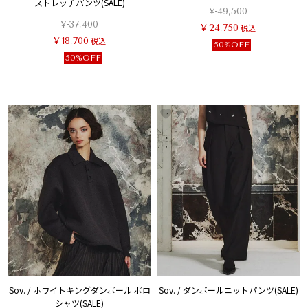
ストレッチパンツ(SALE)
¥
49,500
¥
37,400
¥
24,750
税込
¥
18,700
税込
50%OFF
50%OFF
Sov. / ホワイトキングダンボール ポロ
Sov. / ダンボールニットパンツ(SALE)
シャツ(SALE)