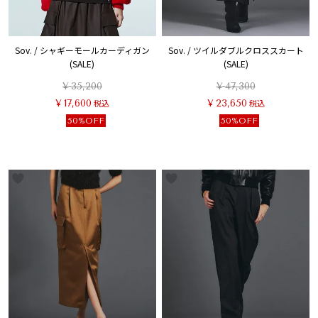
Sov. / シャギーモールカーディガン
Sov. / ツイルダブルクロススカート
(SALE)
(SALE)
¥
35,200
¥
47,300
¥
17,600
税込
¥
23,650
税込
50%OFF
50%OFF