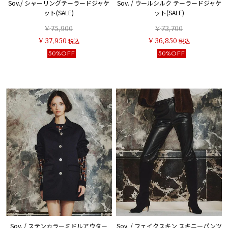
Sov./ シャーリングテーラードジャケ
Sov. / ウールシルク テーラードジャケ
ット(SALE)
ット(SALE)
¥
75,900
¥
73,700
¥
37,950
税込
¥
36,850
税込
50%OFF
50%OFF
Sov. / ステンカラーミドルアウター
Sov. / フェイクスキン スキニーパンツ