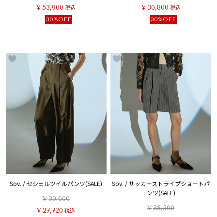
¥
53,900
税込
¥
30,800
税込
30%OFF
30%OFF
Sov. / セシェルツイルパンツ(SALE)
Sov. / サッカーストライプショートパ
ンツ(SALE)
¥
39,600
¥
38,500
¥
27,720
税込