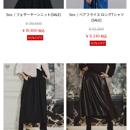
Sov. / フェザーヤーンニット(SALE)
Sov. / ベアフライス ロングTシャツ
(SALE)
¥
39,600
¥
13,200
¥
19,800
税込
¥
9,240
税込
50%OFF
30%OFF