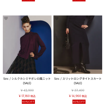
Sov. / シルクカシミヤボレロ風ニット
Sov. / スリットロングタイトスカート
(SALE)
(SALE)
¥
42,900
¥
37,400
¥
17,160
税込
¥
14,960
税込
60%OFF
60%OFF