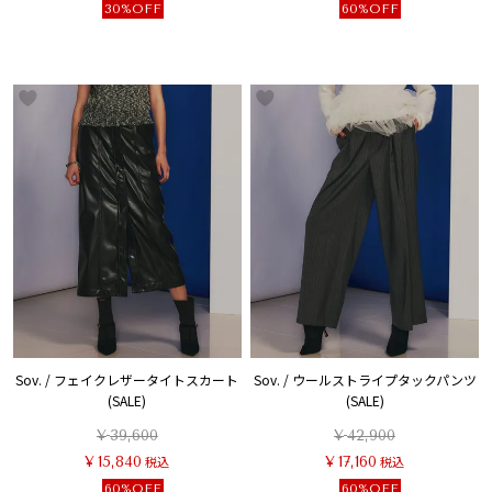
30%OFF
60%OFF
Sov. / フェイクレザータイトスカート
Sov. / ウールストライプタックパンツ
(SALE)
(SALE)
¥
39,600
¥
42,900
¥
15,840
税込
¥
17,160
税込
60%OFF
60%OFF