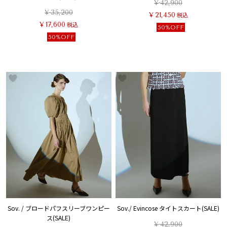
¥
42,900
¥
35,200
¥
21,450
税込
¥
17,600
税込
50%OFF
50%OFF
Sov. / ブロードパフスリーブワンピー
Sov./ Evincose タイトスカート(SALE)
ス(SALE)
¥
42,900