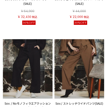
(SALE)
(SALE)
¥
64,900
¥
44,000
¥
32,450
税込
¥
22,000
税込
50%OFF
50%OFF
Sov. / Noモノフィラエアクッション
Sov./ ストレッチワイドパンツ(SALE)