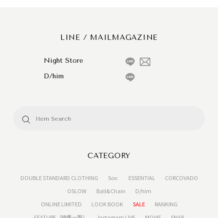
LINE / MAILMAGAZINE
Night Store
D/him
CATEGORY
DOUBLE STANDARD CLOTHING
Sov.
ESSENTIAL
CORCOVADO
OSLOW
Ball&Chain
D/him
ONLINE LIMITED
LOOK BOOK
SALE
RANKING
FEATURE（特集一覧）
Instagram LIVE
MOVIE
SNAP