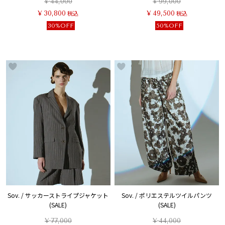
¥
44,000
¥
99,000
¥
30,800
税込
¥
49,500
税込
30%OFF
50%OFF
Sov. / サッカーストライプジャケット
Sov. / ポリエステルツイルパンツ
(SALE)
(SALE)
¥
77,000
¥
44,000