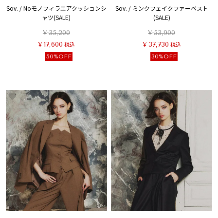
Sov. / Noモノフィラエアクッションシ
Sov. / ミンクフェイクファーベスト
ャツ(SALE)
(SALE)
¥
35,200
¥
53,900
¥
17,600
税込
¥
37,730
税込
50%OFF
30%OFF