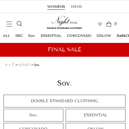
WOMENS
MENS
0
ALL
DSC
Sov.
ESSENTIAL
CORCOVADO
OSLOW
Ball&C
トップ
OUTLET
Sov.
Sov.
DOUBLE STANDARD CLOTHING
Sov.
ESSENTIAL