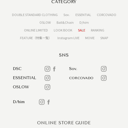
CATEGORY
DOUBLE STANDARD CLOTHING
Sov.
ESSENTIAL
CORCOVADO
OSLOW
Ball&Chain
D/him
ONLINE LIMITED
LOOK BOOK
SALE
RANKING
FEATURE（特集一覧）
Instagram LIVE
MOVIE
SNAP
SNS
DSC
Sov.
ESSENTIAL
CORCOVADO
OSLOW
D/him
ONLINE STORE GUIDE