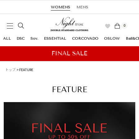
WOMENS
MENS
0
ALL
DSC
Sov.
ESSENTIAL
CORCOVADO
OSLOW
Ball&C
トップ
FEATURE
FEATURE