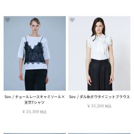
Sov. / チュールレースキャミソール×
Sov. / ダル糸ボウタイニットブラウス
天竺Tシャツ
¥
35,200
税込
¥
25,300
税込