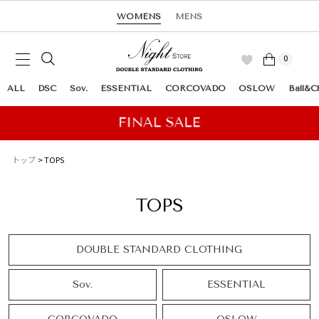
WOMENS
MENS
0
ALL
DSC
Sov.
ESSENTIAL
CORCOVADO
OSLOW
Ball&C
トップ
TOPS
TOPS
DOUBLE STANDARD CLOTHING
Sov.
ESSENTIAL