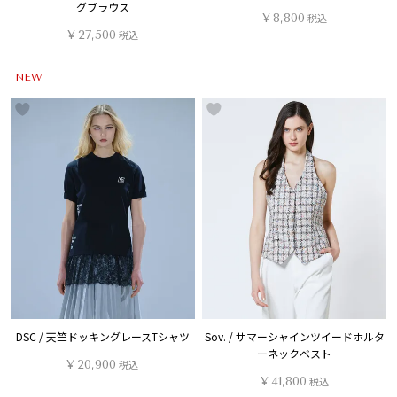
グブラウス
¥
8,800
税込
¥
27,500
税込
NEW
DSC / 天竺ドッキングレースTシャツ
Sov. / サマーシャインツイードホルタ
ーネックベスト
¥
20,900
税込
¥
41,800
税込