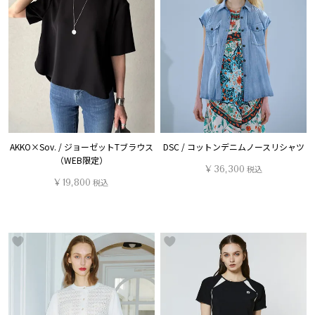
AKKO×Sov. / ジョーゼットTブラウス
DSC / コットンデニムノースリシャツ
（WEB限定）
¥
36,300
税込
¥
19,800
税込