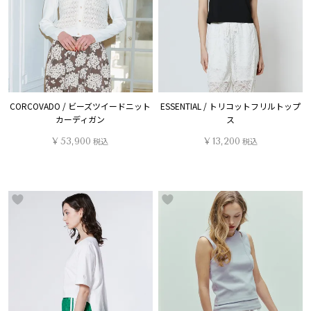
CORCOVADO / ビーズツイードニット
ESSENTIAL / トリコットフリルトップ
カーディガン
ス
¥
53,900
税込
¥
13,200
税込