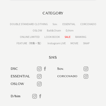
CATEGORY
DOUBLE STANDARD CLOTHING
Sov.
ESSENTIAL
CORCOVADO
OSLOW
Ball&Chain
D/him
ONLINE LIMITED
LOOK BOOK
SALE
RANKING
FEATURE（特集一覧）
Instagram LIVE
MOVIE
SNAP
SNS
DSC
Sov.
ESSENTIAL
CORCOVADO
OSLOW
D/him