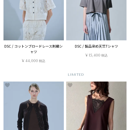
DSC / コットンブロードレース刺繍シ
DSC / 製品染め天竺Tシャツ
ャツ
¥
15,400
税込
¥
44,000
税込
LIMITED