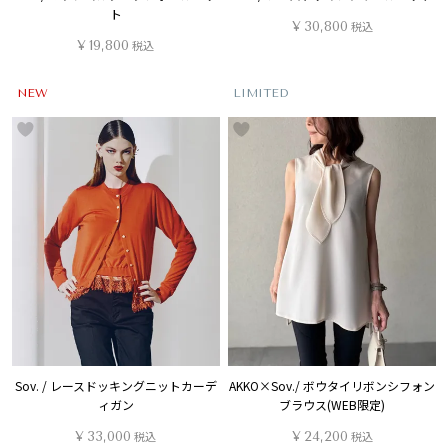
ト
¥
30,800
税込
¥
19,800
税込
NEW
LIMITED
Sov. / レースドッキングニットカーデ
AKKO×Sov./ ボウタイリボンシフォン
ィガン
ブラウス(WEB限定)
¥
33,000
税込
¥
24,200
税込