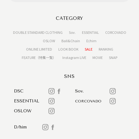
CATEGORY
DOUBLE STANDARD CLOTHING
Sov.
ESSENTIAL
CORCOVADO
OSLOW
Ball&Chain
D/him
ONLINE LIMITED
LOOK BOOK
SALE
RANKING
FEATURE（特集一覧）
Instagram LIVE
MOVIE
SNAP
SNS
DSC
Sov.
ESSENTIAL
CORCOVADO
OSLOW
D/him