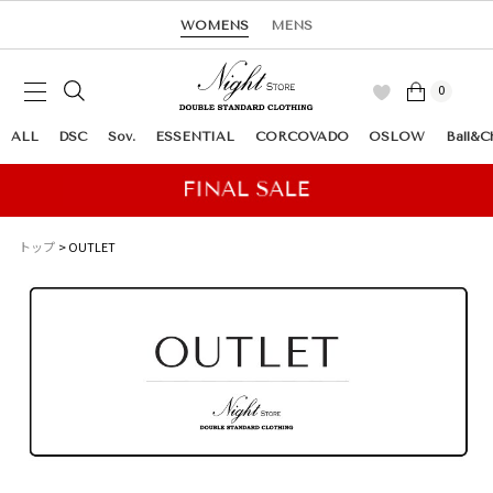
WOMENS
MENS
0
ALL
DSC
Sov.
ESSENTIAL
CORCOVADO
OSLOW
Ball&C
トップ
OUTLET