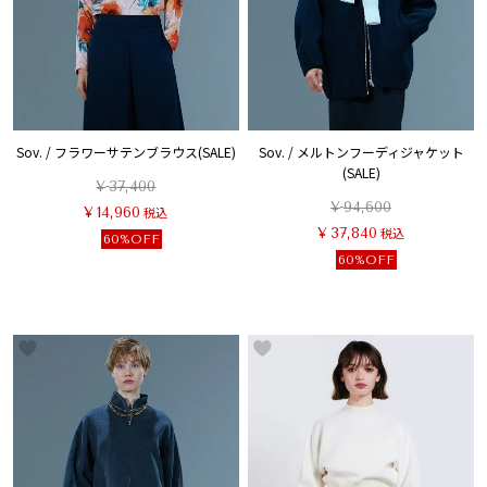
Sov. / フラワーサテンブラウス(SALE)
Sov. / メルトンフーディジャケット
(SALE)
¥
37,400
¥
94,600
¥
14,960
税込
¥
37,840
税込
60%OFF
60%OFF