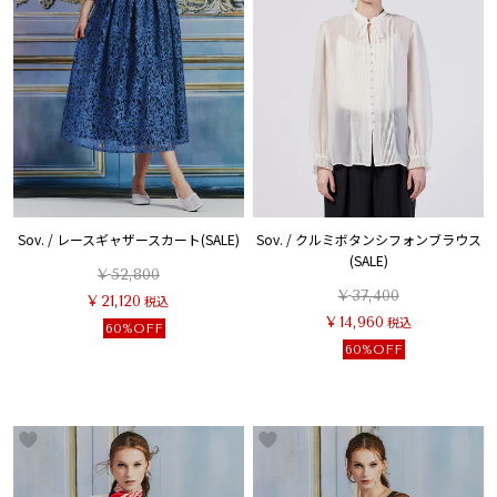
Sov. / レースギャザースカート(SALE)
Sov. / クルミボタンシフォンブラウス
(SALE)
¥
52,800
¥
37,400
¥
21,120
税込
¥
14,960
税込
60%OFF
60%OFF