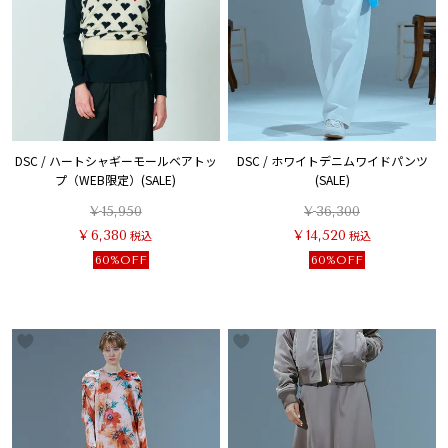
DSC / ハートシャギーモールベアトッ
DSC / ホワイトデニムワイドパンツ
プ（WEB限定）(SALE)
(SALE)
¥
15,950
¥
36,300
¥
6,380
税込
¥
14,520
税込
60%OFF
60%OFF