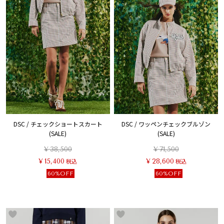
DSC / チェックショートスカート
DSC / ワッペンチェックブルゾン
(SALE)
(SALE)
¥
38,500
¥
71,500
¥
15,400
税込
¥
28,600
税込
60%OFF
60%OFF