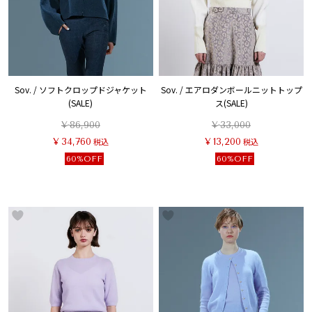
Sov. / ソフトクロップドジャケット
Sov. / エアロダンボールニットトップ
(SALE)
ス(SALE)
¥
86,900
¥
33,000
¥
34,760
税込
¥
13,200
税込
60%OFF
60%OFF