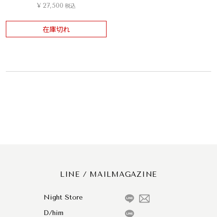
¥
27,500
税込
在庫切れ
LINE / MAILMAGAZINE
Night Store
D/him