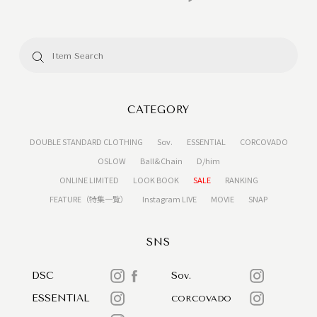
CATEGORY
DOUBLE STANDARD CLOTHING
Sov.
ESSENTIAL
CORCOVADO
OSLOW
Ball&Chain
D/him
ONLINE LIMITED
LOOK BOOK
SALE
RANKING
FEATURE（特集一覧）
Instagram LIVE
MOVIE
SNAP
SNS
DSC
Sov.
ESSENTIAL
CORCOVADO