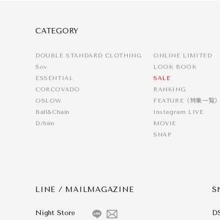
CATEGORY
DOUBLE STANDARD CLOTHING
ONLINE LIMITED
Sov.
LOOK BOOK
ESSENTIAL
SALE
CORCOVADO
RANKING
OSLOW
FEATURE（特集一覧
Ball&Chain
Instagram LIVE
D/him
MOVIE
SNAP
LINE / MAILMAGAZINE
S
Night Store
D