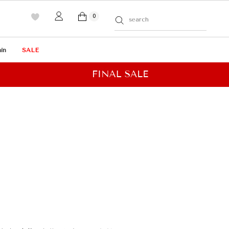
0
in
SALE