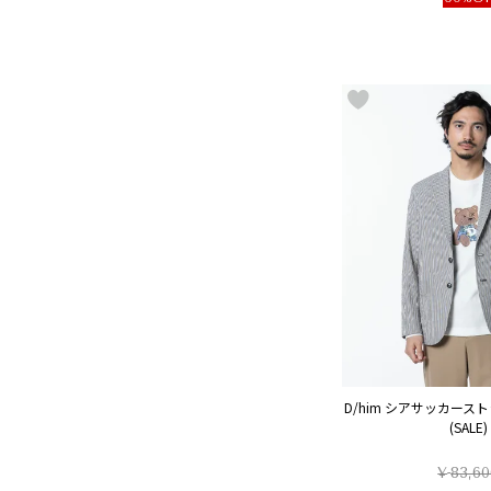
D/him シアサッカース
(SALE)
¥
83,60