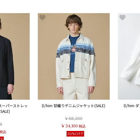
 スーパーストレッ
D/him 甘織りデニムジャケット(SALE)
D/him
ALE)
¥
68,200
0
¥
34,100
税込
税込
50%OFF
FF