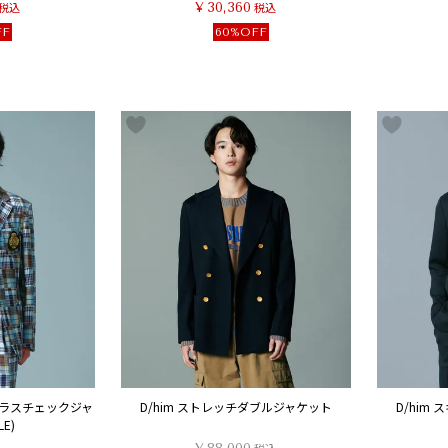
税込
¥
30,360
税込
FF
60%OFF
ドラスチェックジャ
D/him ストレッチダブルジャケット
D/him
E)
税込