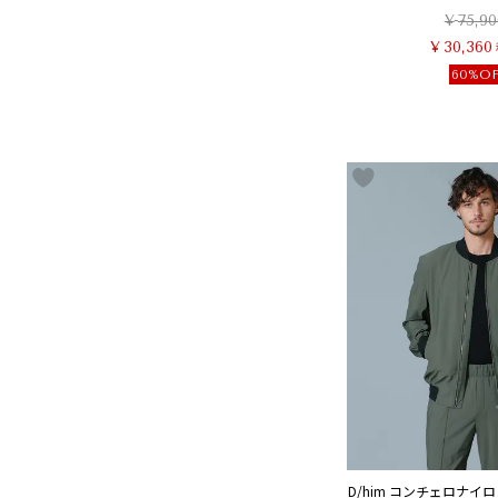
¥
75,90
¥
30,360
60%O
D/him コンチェロナイ