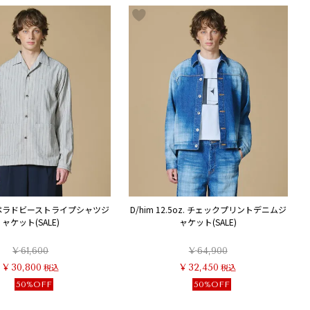
プリペラドビーストライプシャツジ
D/him 12.5oz. チェックプリントデニムジ
ャケット(SALE)
ャケット(SALE)
¥
61,600
¥
64,900
¥
30,800
税込
¥
32,450
税込
50%OFF
50%OFF