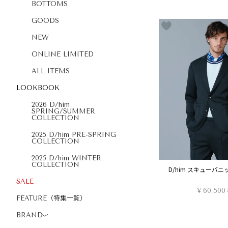
BOTTOMS
GOODS
NEW
ONLINE LIMITED
ALL ITEMS
LOOKBOOK
2026 D/him
SPRING/SUMMER
COLLECTION
2025 D/him PRE-SPRING
COLLECTION
2025 D/him WINTER
COLLECTION
D/him スキューバ
SALE
¥
60,500
FEATURE（特集一覧）
BRAND
〉