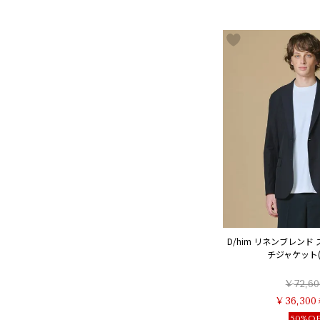
D/him リネンブレンド
チジャケット(S
¥
72,60
¥
36,300
50%O