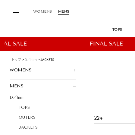
WOMENS
MENS
TOPS
トップ
D／him
JACKETS
WOMENS
MENS
D／him
TOPS
22
OUTERS
JACKETS