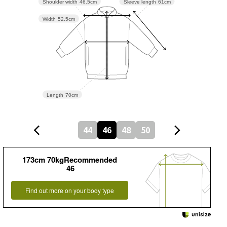
Sleeve length
61cm
Shoulder width
46.5cm
Width
52.5cm
Length
70cm
44
46
48
50
173cm 70kgRecommended
46
Find out more on your body type