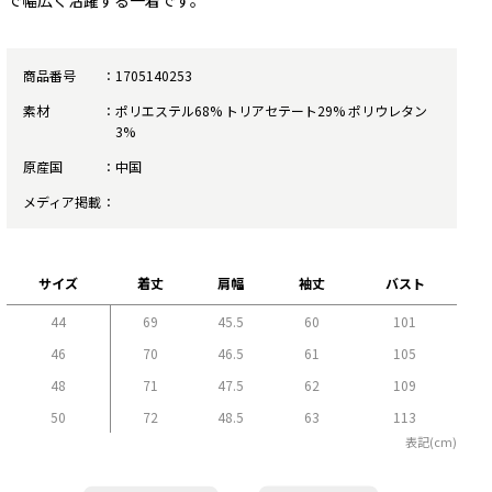
で幅広く活躍する一着です。
商品番号
1705140253
素材
ポリエステル68% トリアセテート29% ポリウレタン
3%
原産国
中国
メディア掲載
サイズ
着丈
肩幅
袖丈
バスト
44
69
45.5
60
101
46
70
46.5
61
105
48
71
47.5
62
109
50
72
48.5
63
113
表記(cm)