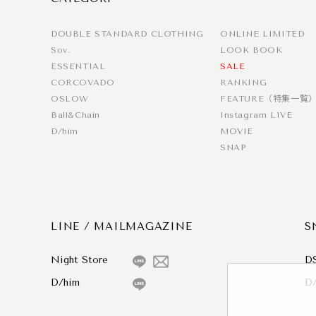
DOUBLE STANDARD CLOTHING
ONLINE LIMITED
Sov.
LOOK BOOK
ESSENTIAL
SALE
CORCOVADO
RANKING
OSLOW
FEATURE（特集一覧
Ball&Chain
Instagram LIVE
D/him
MOVIE
SNAP
LINE / MAILMAGAZINE
S
Night Store
D
D/him
D