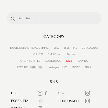
CATEGORY
DOUBLE STANDARD CLOTHING
Sov.
ESSENTIAL
CORCOVADO
OSLOW
Ball&Chain
D/him
ONLINE LIMITED
LOOK BOOK
SALE
RANKING
FEATURE（特集一覧）
Instagram LIVE
MOVIE
SNAP
SNS
DSC
Sov.
ESSENTIAL
CORCOVADO