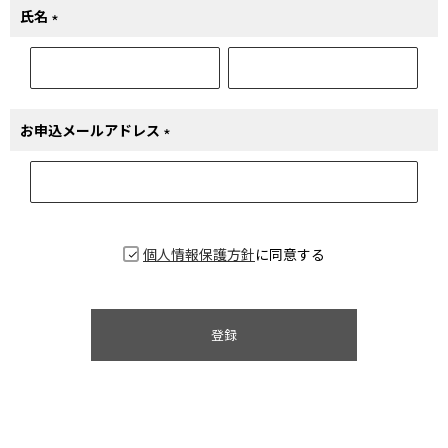
氏名
(必
須)
お申込メールアドレス
(必
須)
個人情報保護方針
に同意する
登録