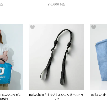
税込
¥
6,600
税込
o bearミニショッピン
Ball&Chain / オリジナルショルダーストラ
Ball＆Chai
B限定）
ップ