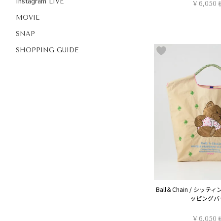
Instagram LIVE
¥
6,050
MOVIE
SNAP
SHOPPING GUIDE
Ball＆Chain / シッ
ッピングバ
¥
6,050