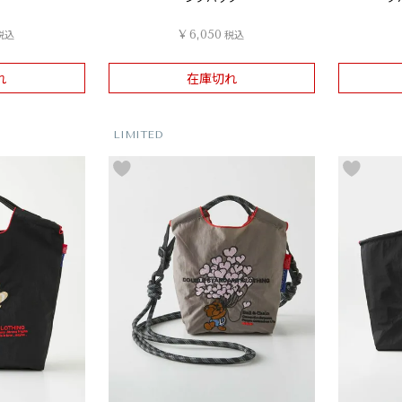
税込
¥
6,050
税込
れ
在庫切れ
LIMITED