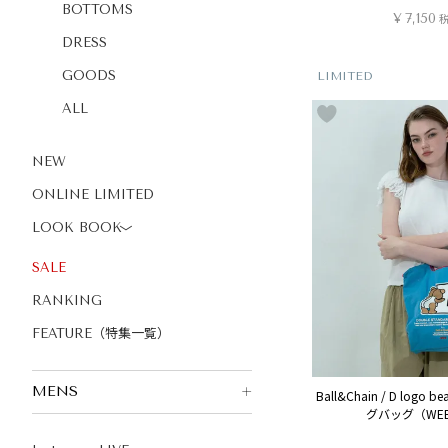
BOTTOMS
¥
7,150
DRESS
GOODS
LIMITED
ALL
NEW
ONLINE LIMITED
LOOK BOOK
〉
SALE
RANKING
FEATURE（特集一覧）
MENS
Ball&Chain / D log
グバッグ（WE