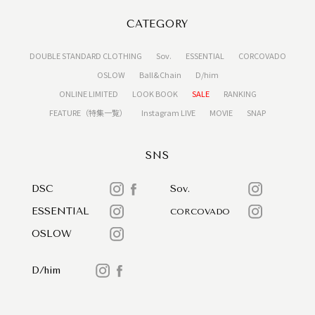
CATEGORY
DOUBLE STANDARD CLOTHING
Sov.
ESSENTIAL
CORCOVADO
OSLOW
Ball&Chain
D/him
ONLINE LIMITED
LOOK BOOK
SALE
RANKING
FEATURE（特集一覧）
Instagram LIVE
MOVIE
SNAP
SNS
DSC
Sov.
ESSENTIAL
CORCOVADO
OSLOW
D/him