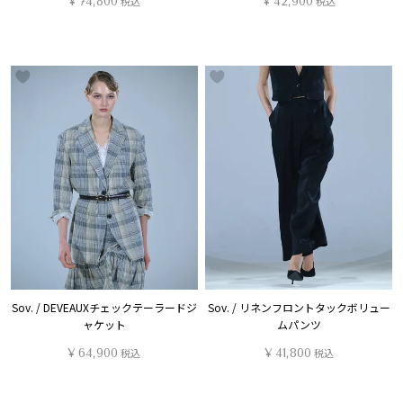
¥
74,800
税込
¥
42,900
税込
Sov. / DEVEAUXチェックテーラードジ
Sov. / リネンフロントタックボリュー
ャケット
ムパンツ
¥
64,900
税込
¥
41,800
税込