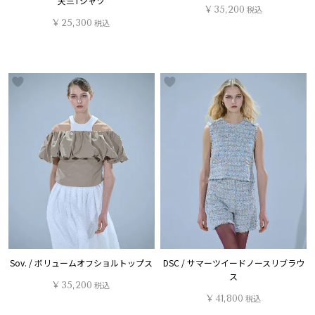
天竺Tシャツ
¥
35,200
税込
¥
25,300
税込
Sov. / ボリュームオフショルトップス
DSC / サマーツイードノースリブラウ
ス
¥
35,200
税込
¥
41,800
税込