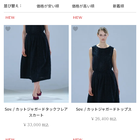
並び替え
価格が安い順
価格が高い順
新着順
NEW
NEW
Sov. / カットジャガードタックフレア
Sov. / カットジャガードトップス
スカート
¥
26,400
税込
¥
33,000
税込
NEW
NEW