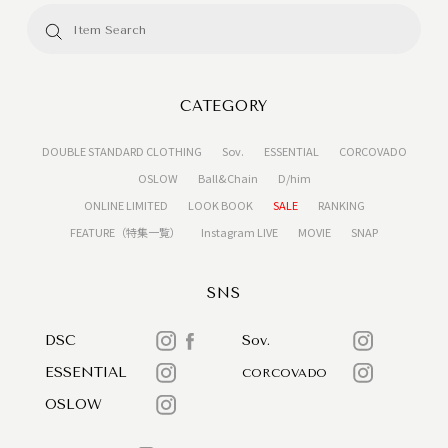
CATEGORY
DOUBLE STANDARD CLOTHING
Sov.
ESSENTIAL
CORCOVADO
OSLOW
Ball&Chain
D/him
ONLINE LIMITED
LOOK BOOK
SALE
RANKING
FEATURE（特集一覧）
Instagram LIVE
MOVIE
SNAP
SNS
DSC
Sov.
ESSENTIAL
CORCOVADO
OSLOW