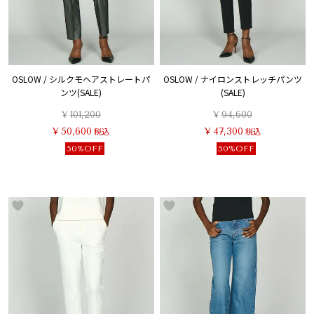
OSLOW / シルクモヘアストレートパ
OSLOW / ナイロンストレッチパンツ
ンツ(SALE)
(SALE)
¥
101,200
¥
94,600
¥
50,600
税込
¥
47,300
税込
50%OFF
50%OFF