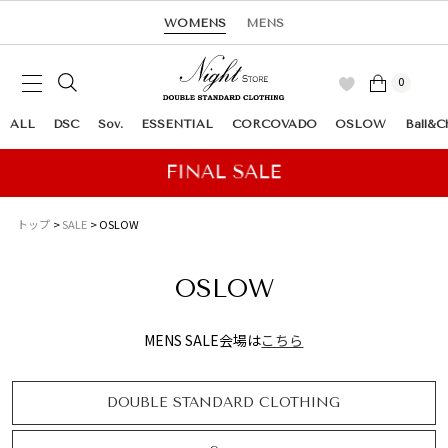
WOMENS
MENS
0
ALL
DSC
Sov.
ESSENTIAL
CORCOVADO
OSLOW
Ball&C
トップ
SALE
OSLOW
OSLOW
MENS SALE会場は
こちら
DOUBLE STANDARD CLOTHING