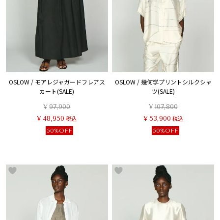
OSLOW / モアレジャガードフレアス
OSLOW / 幾何学プリントシルクシャ
カート(SALE)
ツ(SALE)
¥
97,900
¥
107,800
¥
48,950
税込
¥
53,900
税込
50%OFF
50%OFF