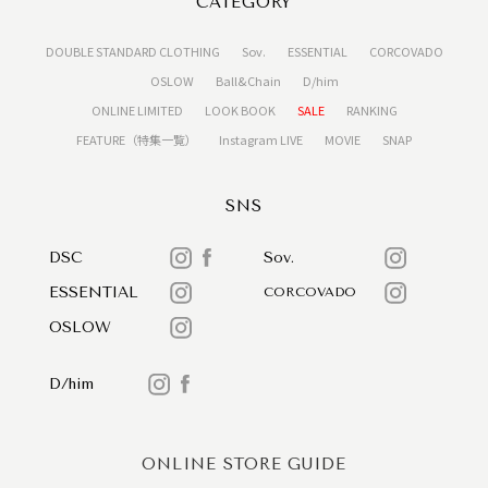
CATEGORY
DOUBLE STANDARD CLOTHING
Sov.
ESSENTIAL
CORCOVADO
OSLOW
Ball&Chain
D/him
ONLINE LIMITED
LOOK BOOK
SALE
RANKING
FEATURE（特集一覧）
Instagram LIVE
MOVIE
SNAP
SNS
DSC
Sov.
ESSENTIAL
CORCOVADO
OSLOW
D/him
ONLINE STORE GUIDE