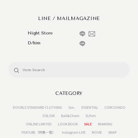
LINE / MAILMAGAZINE
Night Store
D/him
CATEGORY
DOUBLE STANDARD CLOTHING
Sov.
ESSENTIAL
CORCOVADO
OSLOW
Ball&Chain
D/him
ONLINE LIMITED
LOOK BOOK
SALE
RANKING
FEATURE（特集一覧）
Instagram LIVE
MOVIE
SNAP