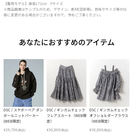
【着用モデル】身長172cm Fサイズ
※商品画像はサンプルのため、デザイン、素材(混率等)、色味やサイズ等の仕
様に変更がある場合がございますので、予めご了承ください。
あなたにおすすめのアイテム
DSC / スケボーベア ダン
DSC / ギンガムチェック
DSC / ギンガムチェック
ボールニットパーカー
フレアスカート（WEB限
オフショルダーブラウス
(WEB限定)
定）
（WEB限定）
¥
29,700
¥
30,800
¥
30,800
(税込)
(税込)
(税込)