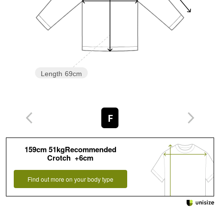
Length
69cm
F
159cm 51kgRecommended
Crotch +6cm
Find out more on your body type