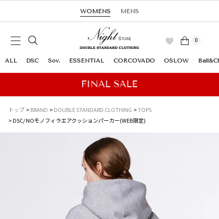
WOMENS
MENS
0
ALL
DSC
Sov.
ESSENTIAL
CORCOVADO
OSLOW
Ball&C
トップ
BRAND
DOUBLE STANDARD CLOTHING
TOPS
DSC/ NOモノフィラエアクッションパーカー(WEB限定)