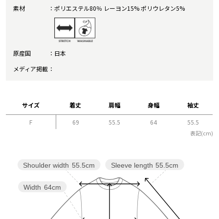
素材
ポリエステル80％ レーヨン15% ポリウレタン5%
原産国
日本
メディア掲載
サイズ
着丈
肩幅
身幅
袖丈
F
69
55.5
64
55.5
表記(cm)
Sleeve length
55.5cm
Shoulder width
55.5cm
Width
64cm