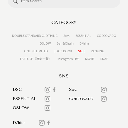
CATEGORY
DOUBLE STANDARD CLOTHING
Sov.
ESSENTIAL
CORCOVADO
OSLOW
Ball&Chain
D/him
ONLINE LIMITED
LOOK BOOK
SALE
RANKING
FEATURE（特集一覧）
Instagram LIVE
MOVIE
SNAP
SNS
DSC
Sov.
ESSENTIAL
CORCOVADO
OSLOW
D/him