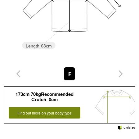
Length
68cm
F
173cm 70kgRecommended
Crotch 0cm
Find out more on your body type