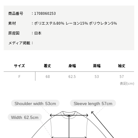
商品番号
1708060253
素材
ポリエステル80％ レーヨン15％ ポリウレタン5％
原産国
日本
メディア掲載
サイズ
着丈
身幅
肩幅
袖丈
F
68
62.5
53
57
表記(cm)
Sleeve length
57cm
Shoulder width
53cm
Width
62.5cm