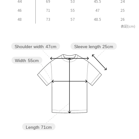
44
69
53
45.5
24
46
71
55
47
25
48
73
57
48.5
26
表記(cm)
Sleeve length
25cm
Shoulder width
47cm
Width
55cm
Length
71cm