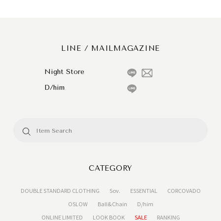
LINE / MAILMAGAZINE
Night Store
D/him
CATEGORY
DOUBLE STANDARD CLOTHING
Sov.
ESSENTIAL
CORCOVADO
OSLOW
Ball&Chain
D/him
ONLINE LIMITED
LOOK BOOK
SALE
RANKING