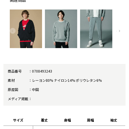
関連商品
商品番号
0708493243
素材
レーヨン80% ナイロン14% ポリウレタン6%
原産国
中国
メディア掲載
サイズ
着丈
身幅
肩幅
袖丈