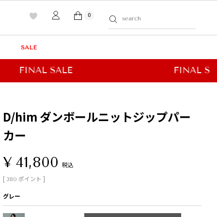
0
SALE
D/him ダンボールニットジップパー
カー
¥
41,800
税込
[
ポイント ]
380
グレー