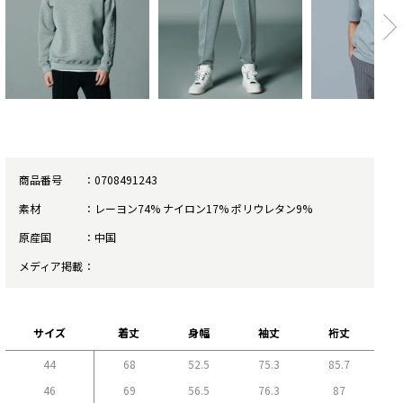
商品番号
0708491243
素材
レーヨン74% ナイロン17% ポリウレタン9%
原産国
中国
メディア掲載
サイズ
着丈
身幅
袖丈
裄丈
44
68
52.5
75.3
85.7
46
69
56.5
76.3
87