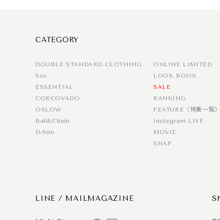
CATEGORY
DOUBLE STANDARD CLOTHING
ONLINE LIMITED
Sov.
LOOK BOOK
ESSENTIAL
SALE
CORCOVADO
RANKING
OSLOW
FEATURE（特集一覧
Ball&Chain
Instagram LIVE
D/him
MOVIE
SNAP
LINE / MAILMAGAZINE
S