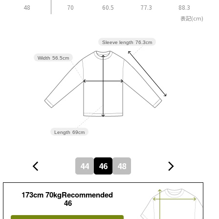
48
70
60.5
77.3
88.3
表記(cm)
Sleeve length
76.3cm
Width
56.5cm
Length
69cm
44
46
48
173cm 70kgRecommended
46