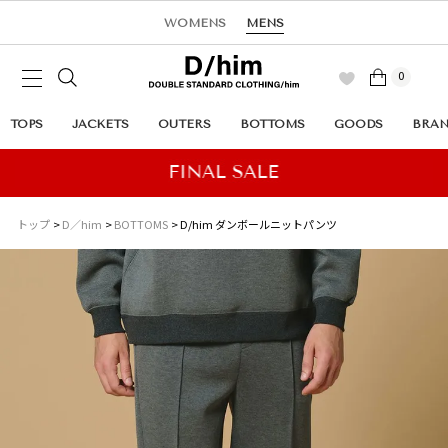
WOMENS
MENS
0
TOPS
JACKETS
OUTERS
BOTTOMS
GOODS
BRA
トップ
D／him
BOTTOMS
D/him ダンボールニットパンツ