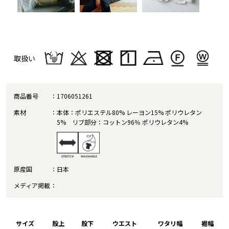
取扱い
商品番号
1706051261
素材
本体：ポリエステル80% レーヨン15% ポリウレタン
5% リブ部分：コットン96％ ポリウレタン4%
原産国
日本
メディア掲載
サイズ
股上
股下
ウエスト
ワタリ幅
裾幅