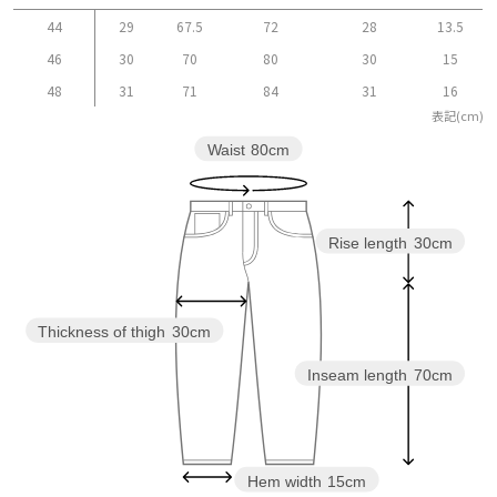
44
29
67.5
72
28
13.5
46
30
70
80
30
15
48
31
71
84
31
16
表記(cm)
Waist
80cm
Rise length
30cm
Thickness of thigh
30cm
Inseam length
70cm
Hem width
15cm