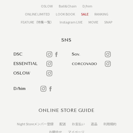
OSLOW
Ball&Chain
D/him
ONLINE LIMITED
LOOK BOOK
SALE
RANKING
FEATURE（特集一覧）
Instagram LIVE
MOVIE
SNAP
SNS
DSC
Sov.
ESSENTIAL
CORCOVADO
OSLOW
D/him
ONLINE STORE GUIDE
Night Storeメンバー登録
配送
お支払い
返品
利用規約
お問合せ
マイページ