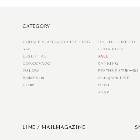
CATEGORY
DOUBLE STANDARD CLOTHING
ONLINE LIMITED
Sov.
LOOK BOOK
ESSENTIAL
SALE
CORCOVADO
RANKING
OSLOW
FEATURE（特集一覧
Ball&Chain
Instagram LIVE
D/him
MOVIE
SNAP
LINE / MAILMAGAZINE
S