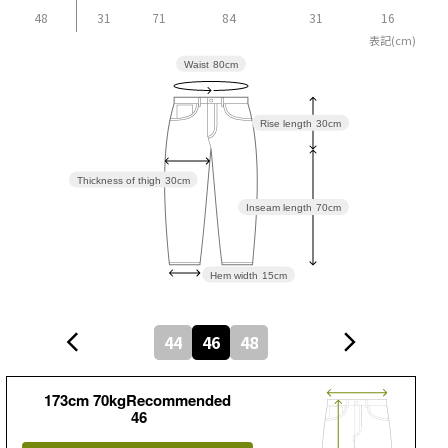
48
31
71
84
31
16
表記(cm)
Waist
80cm
Rise length
30cm
Thickness of thigh
30cm
Inseam length
70cm
Hem width
15cm
44
46
48
173cm 70kgRecommended
46