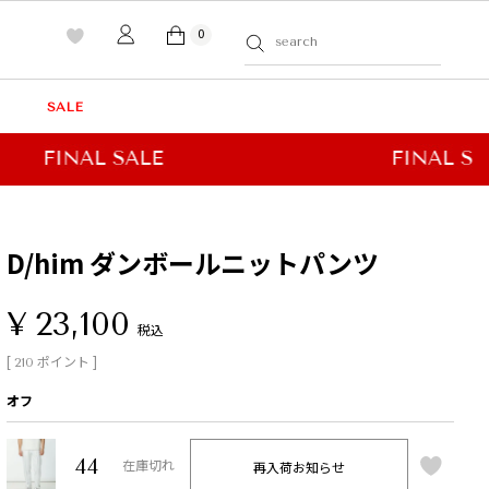
0
SALE
D/him ダンボールニットパンツ
¥
23,100
税込
[
ポイント ]
210
オフ
44
再入荷お知らせ
在庫切れ