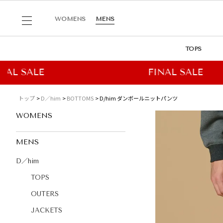
WOMENS
MENS
TOPS
トップ
D／him
BOTTOMS
D/him ダンボールニットパンツ
WOMENS
MENS
D／him
TOPS
OUTERS
JACKETS