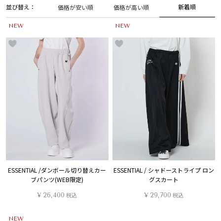
並び替え
新着順
価格が安い順
価格が高い順
NEW
NEW
ESSENTIAL /ダンボール切り替えカー
ESSENTIAL / シャドーストライプ ロン
ブパンツ(WEB限定)
グスカート
¥
26,400
税込
¥
29,700
税込
NEW