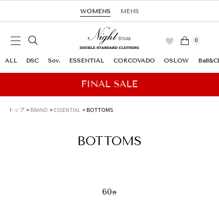
WOMENS
MENS
0
ALL
DSC
Sov.
ESSENTIAL
CORCOVADO
OSLOW
Ball&C
トップ
BRAND
ESSENTIAL
BOTTOMS
BOTTOMS
60