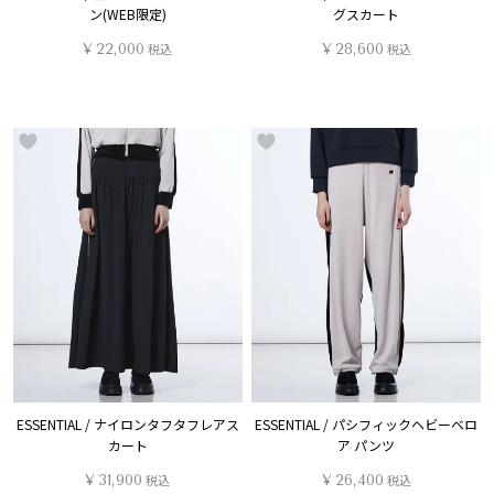
ン(WEB限定)
グスカート
¥
22,000
税込
¥
28,600
税込
ESSENTIAL / ナイロンタフタフレアス
ESSENTIAL / パシフィックヘビーベロ
カート
ア パンツ
¥
31,900
税込
¥
26,400
税込