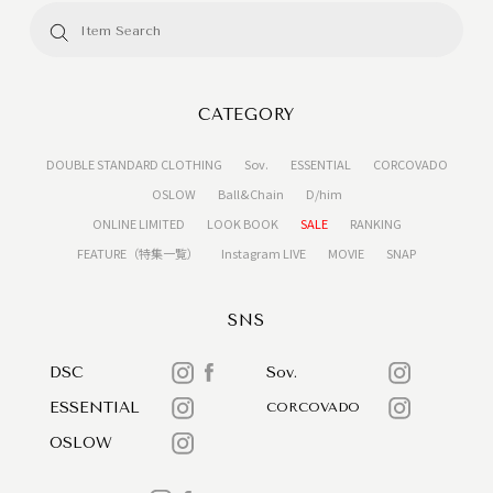
CATEGORY
DOUBLE STANDARD CLOTHING
Sov.
ESSENTIAL
CORCOVADO
OSLOW
Ball&Chain
D/him
ONLINE LIMITED
LOOK BOOK
SALE
RANKING
FEATURE（特集一覧）
Instagram LIVE
MOVIE
SNAP
SNS
DSC
Sov.
ESSENTIAL
CORCOVADO
OSLOW