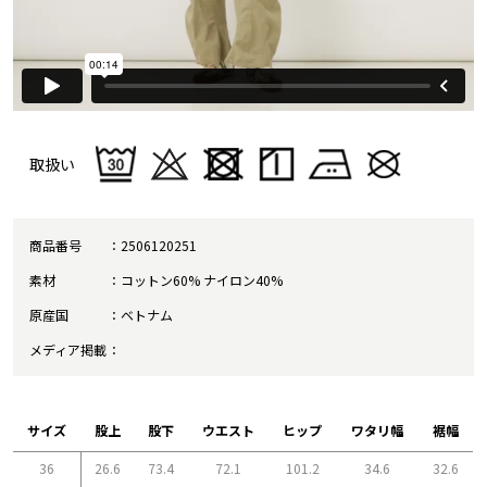
取扱い
商品番号
2506120251
素材
コットン60% ナイロン40%
原産国
ベトナム
メディア掲載
サイズ
股上
股下
ウエスト
ヒップ
ワタリ幅
裾幅
36
26.6
73.4
72.1
101.2
34.6
32.6