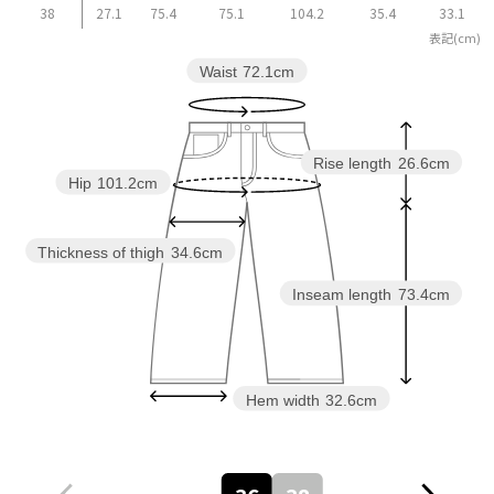
38
27.1
75.4
75.1
104.2
35.4
33.1
表記(cm)
Waist
72.1cm
Rise length
26.6cm
Hip
101.2cm
Thickness of thigh
34.6cm
Inseam length
73.4cm
Hem width
32.6cm