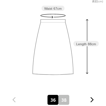
表記(cm)
Waist
67cm
Length
88cm
36
38