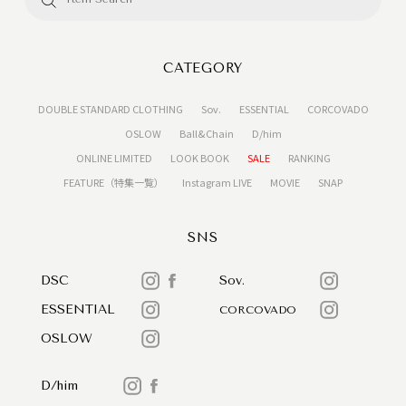
CATEGORY
DOUBLE STANDARD CLOTHING
Sov.
ESSENTIAL
CORCOVADO
OSLOW
Ball&Chain
D/him
ONLINE LIMITED
LOOK BOOK
SALE
RANKING
FEATURE（特集一覧）
Instagram LIVE
MOVIE
SNAP
SNS
DSC
Sov.
ESSENTIAL
CORCOVADO
OSLOW
D/him