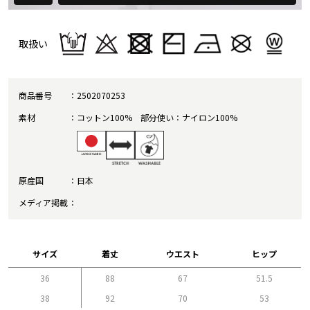
取扱い
商品番号
2502070253
素材
コットン100% 部分使い：ナイロン100%
原産国
日本
メディア掲載
サイズ
着丈
ウエスト
ヒップ
36
88
67
51.5
38
92
70
53