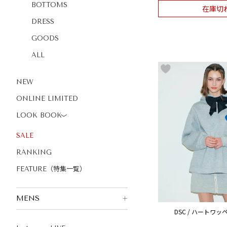
BOTTOMS
在庫切
DRESS
GOODS
ALL
NEW
ONLINE LIMITED
LOOK BOOK
〉
SALE
RANKING
FEATURE（特集一覧）
MENS
DSC / ハートワ