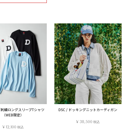
Dロゴ刺繍ロングスリーブTシャツ
DSC / ドッキングニットカーディガン
（WEB限定）
¥
38,500
税込
¥
12,100
税込