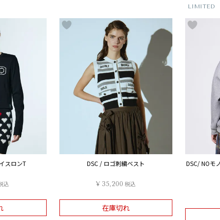
LIMITED
フライスロンT
DSC / ロゴ刺繍ベスト
DSC/ N
税込
¥
35,200
税込
れ
在庫切れ