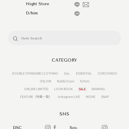
Night Store
D/him
CATEGORY
DOUBLE STANDARD CLOTHING
Sov.
ESSENTIAL
CORCOVADO
OSLOW
Ball&Chain
D/him
ONLINE LIMITED
LOOK BOOK
SALE
RANKING
FEATURE（特集一覧）
Instagram LIVE
MOVIE
SNAP
SNS
DSC
Sov.