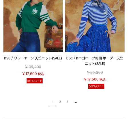
DSC / リリーヤーン 天竺ニット(SALE)
DSC / Dロゴロープ刺繍 ボーダー天竺
ニット(SALE)
¥
35,200
¥
35,200
¥
17,600
税込
¥
17,600
税込
50%OFF
50%OFF
1
2
3