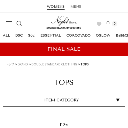
WOMENS
MENS
0
ALL
DSC
Sov.
ESSENTIAL
CORCOVADO
OSLOW
Ball&C
トップ
BRAND
DOUBLE STANDARD CLOTHING
TOPS
TOPS
ITEM CATEGORY
112