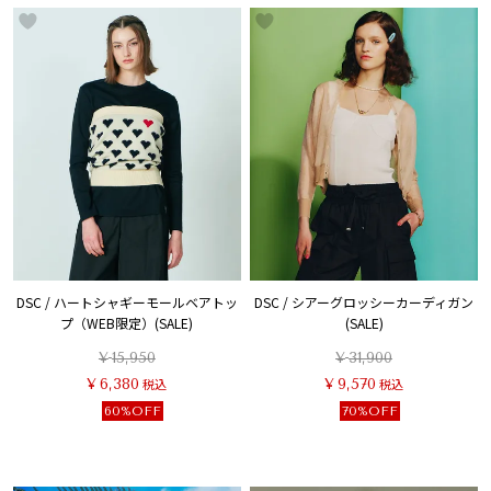
DSC / ハートシャギーモールベアトッ
DSC / シアーグロッシーカーディガン
プ（WEB限定）(SALE)
(SALE)
¥
15,950
¥
31,900
¥
6,380
税込
¥
9,570
税込
60%OFF
70%OFF