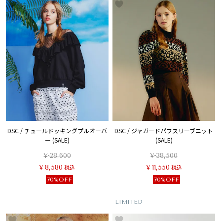
DSC / チュールドッキングプルオーバ
DSC / ジャガードパフスリーブニット
ー (SALE)
(SALE)
¥
28,600
¥
38,500
¥
8,580
税込
¥
11,550
税込
70%OFF
70%OFF
LIMITED