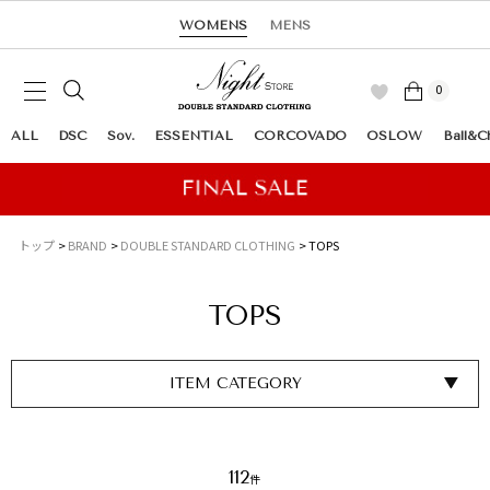
WOMENS
MENS
0
ALL
DSC
Sov.
ESSENTIAL
CORCOVADO
OSLOW
Ball&C
トップ
BRAND
DOUBLE STANDARD CLOTHING
TOPS
TOPS
ITEM CATEGORY
112