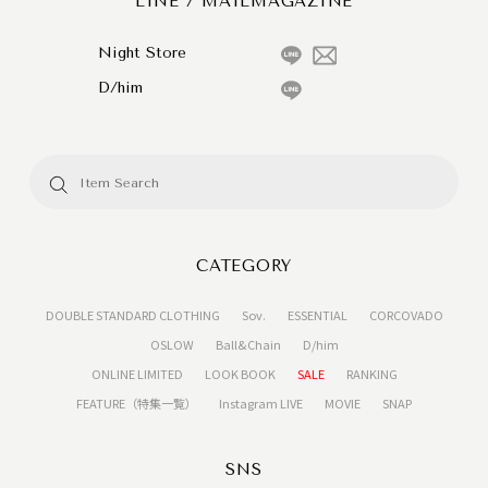
LINE / MAILMAGAZINE
Night Store
D/him
CATEGORY
DOUBLE STANDARD CLOTHING
Sov.
ESSENTIAL
CORCOVADO
OSLOW
Ball&Chain
D/him
ONLINE LIMITED
LOOK BOOK
SALE
RANKING
FEATURE（特集一覧）
Instagram LIVE
MOVIE
SNAP
SNS