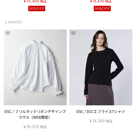
¥
15,400
税込
¥
8,470
税込
30%OFF
30%OFF
LIMITED
DSC / フリルネックリボンデザインブ
DSC / Dロゴ フライスTシャツ
ラウス（WEB限定）
¥
14,300
税込
¥
19,250
税込