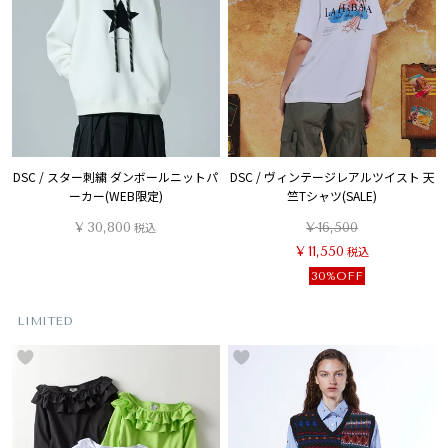
DSC / スター刺繍 ダンボールニットパ
DSC / ヴィンテージレアルツイスト 天
ーカー(WEB限定)
竺Tシャツ(SALE)
¥
30,800
税込
¥
16,500
¥
11,550
税込
30%OFF
LIMITED