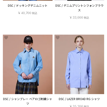
DSC / ドッキングデニムニット
DSC / デニムプリントシフォンブラウ
ス
¥
40,700
税込
¥
33,000
税込
DSC / シャンブレー ベアロゴ刺繍シャ
DSC / LAZER BROAD RG シャツ
ツ
¥
35,200
税込