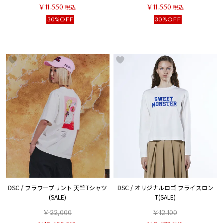
¥
11,550
税込
¥
11,550
税込
30%OFF
30%OFF
DSC / フラワープリント 天竺Tシャツ
DSC / オリジナルロゴ フライスロン
(SALE)
T(SALE)
¥
22,000
¥
12,100