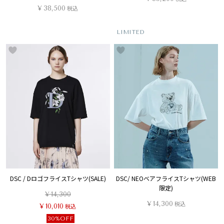
¥
38,500
税込
LIMITED
DSC / DロゴフライスTシャツ(SALE)
DSC/ NEOベアフライスTシャツ(WEB
限定)
¥
14,300
¥
14,300
税込
¥
10,010
税込
30%OFF