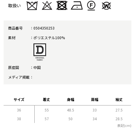
取扱い
商品番号
0504350253
素材
ポリエステル100%
原産国
中国
メディア掲載
サイズ
着丈
身幅
肩幅
袖丈
36
55
48.5
33
27.5
38
57
50
34
28.5
表記(cm)