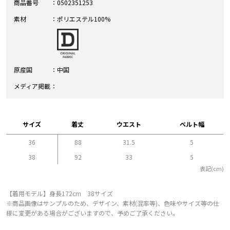
商品番号
0502351253
素材
ポリエステル100%
原産国
中国
メディア掲載
サイズ
着丈
ウエスト
ベルト幅
36
88
31.5
5
38
92
33
5
表記(cm)
【着用モデル】身長172cm 38サイズ
※商品画像はサンプルのため、デザイン、素材(混率等)、色味やサイズ等の仕
様に変更がある場合がございますので、予めご了承ください。