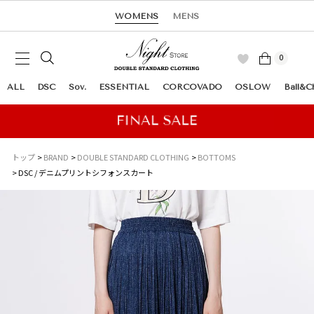
WOMENS
MENS
0
ALL
DSC
Sov.
ESSENTIAL
CORCOVADO
OSLOW
Ball&C
トップ
BRAND
DOUBLE STANDARD CLOTHING
BOTTOMS
DSC / デニムプリントシフォンスカート