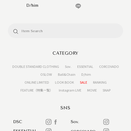
D/him
CATEGORY
DOUBLE STANDARD CLOTHING
Sov.
ESSENTIAL
CORCOVADO
OSLOW
Ball&Chain
D/him
ONLINE LIMITED
LOOK BOOK
SALE
RANKING
FEATURE（特集一覧）
Instagram LIVE
MOVIE
SNAP
SNS
DSC
Sov.