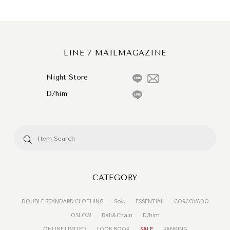
LINE / MAILMAGAZINE
Night Store
D/him
CATEGORY
DOUBLE STANDARD CLOTHING
Sov.
ESSENTIAL
CORCOVADO
OSLOW
Ball&Chain
D/him
ONLINE LIMITED
LOOK BOOK
SALE
RANKING