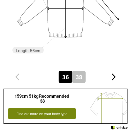
Length
56cm
36
38
159cm 51kgRecommended
38
Find out more on your body type