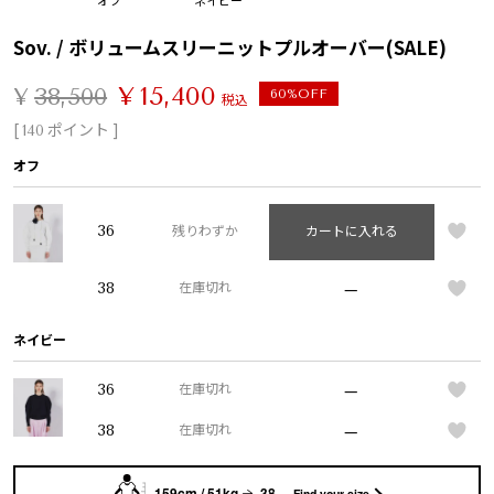
Sov. / ボリュームスリーニットプルオーバー(SALE)
¥
15,400
¥
38,500
60%OFF
税込
[
ポイント ]
140
オフ
36
残りわずか
カートに入れる
—
38
在庫切れ
ネイビー
—
36
在庫切れ
—
38
在庫切れ
159cm / 51kg
38
Find your size