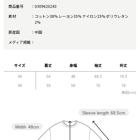
商品番号
0309620243
素材
コットン38% レーヨン35% ナイロン25% ポリウレタン
2%
原産国
中国
メディア掲載
サイズ
着丈
身幅
袖丈
裄丈
36
56
48
68.5
76.5
38
58
50
70
78
表記(cm)
Sleeve length
68.5cm
Width
48cm