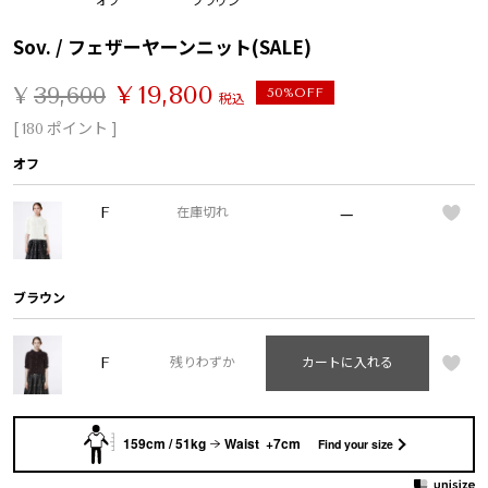
Sov. / フェザーヤーンニット(SALE)
¥
19,800
¥
39,600
50%OFF
税込
[
ポイント ]
180
オフ
—
F
在庫切れ
ブラウン
F
残りわずか
カートに入れる
159cm / 51kg
Waist +7cm
Find your size