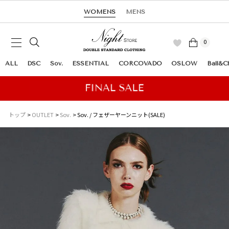
WOMENS
MENS
0
ALL
DSC
Sov.
ESSENTIAL
CORCOVADO
OSLOW
Ball&C
トップ
OUTLET
Sov.
Sov. / フェザーヤーンニット(SALE)