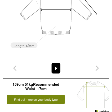
Length
49cm
F
159cm 51kgRecommended
Waist +7cm
Find out more on your body type