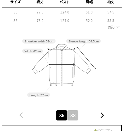
サイズ
総丈
バスト
肩幅
袖丈
36
77.0
124.0
51.0
54.5
38
79.0
127.0
52.0
55.5
表記(cm)
Sleeve length
54.5cm
Shoulder width
51cm
Width
62cm
Length
77cm
36
38