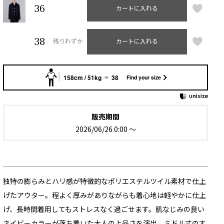
36
カートに入れる
38
残りわずか
カートに入れる
158cm / 51kg
38
Find your size
販売期間
2026/06/26 0:00
〜
独特の膨らみとハリ感が特徴的なポリエステルツイル素材で仕上
げたアウター。程よく厚みがありながらも着心地は軽やかに仕上
げ、長時間着用してもストレスなく過ごせます。肌なじみの良い
ネイビーカラーが落ち着いた大人の上品さを演出。ミドル丈のす