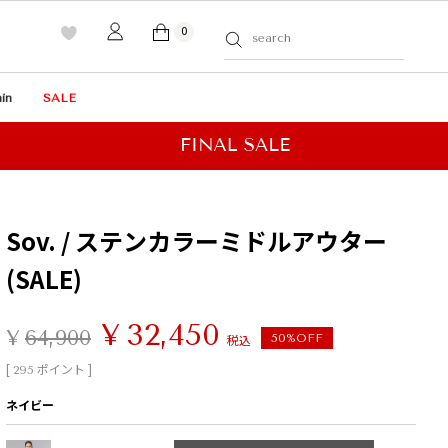
0
in
SALE
Sov. / ステンカラーミドルアウター
(SALE)
¥
32,450
¥
64,900
税込
50%OFF
[
ポイント ]
295
ネイビー