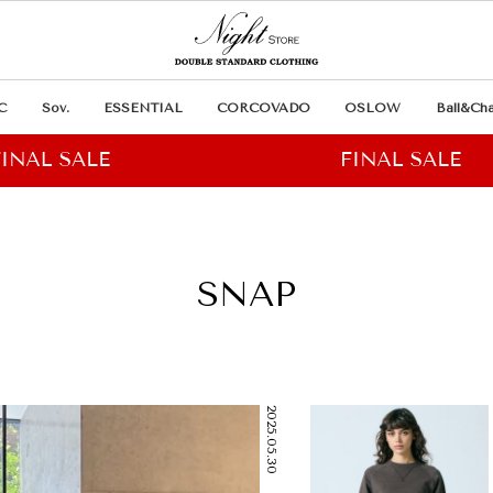
C
Sov.
ESSENTIAL
CORCOVADO
OSLOW
Ball&Cha
SNAP
2025.05.30