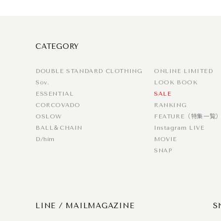
CATEGORY
DOUBLE STANDARD CLOTHING
ONLINE LIMITED
Sov.
LOOK BOOK
ESSENTIAL
SALE
CORCOVADO
RANKING
OSLOW
FEATURE（特集一覧
BALL＆CHAIN
Instagram LIVE
D/him
MOVIE
SNAP
LINE / MAILMAGAZINE
S