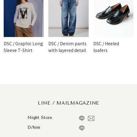
DSC / Graphic Long
DSC / Denim pants
DSC / Heeled
Sleeve T-Shirt
with layered detail
loafers
LINE / MAILMAGAZINE
Night Store
D/him