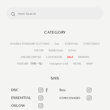
CATEGORY
DOUBLE STANDARD CLOTHING
Sov.
ESSENTIAL
CORCOVADO
OSLOW
Ball&Chain
D/him
ONLINE LIMITED
LOOK BOOK
SALE
RANKING
FEATURE（特集一覧）
Instagram LIVE
MOVIE
SNAP
SNS
DSC
Sov.
ESSENTIAL
CORCOVADO
OSLOW