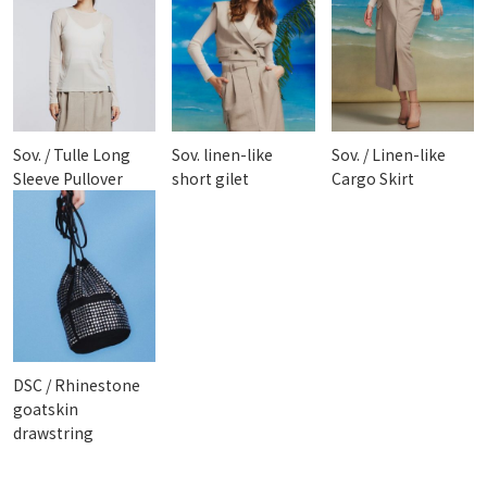
Sov. / Tulle Long
Sov. linen-like
Sov. / Linen-like
Sleeve Pullover
short gilet
Cargo Skirt
DSC / Rhinestone
goatskin
drawstring