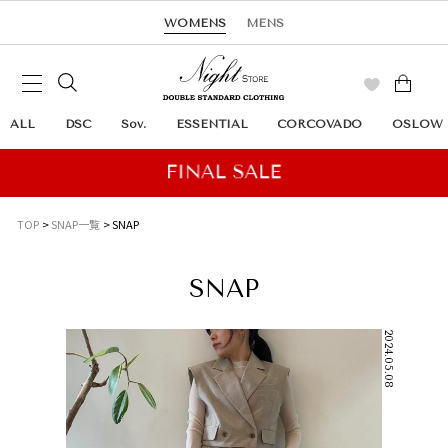
WOMENS
MENS
ALL
DSC
Sov.
ESSENTIAL
CORCOVADO
OSLOW
TOP
SNAP一覧
SNAP
SNAP
2024.05.08