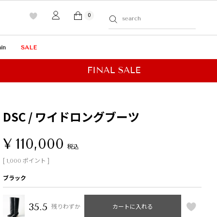
0
in
SALE
DSC / ワイドロングブーツ
¥
110,000
税込
[
ポイント ]
1,000
ブラック
35.5
残りわずか
カートに入れる