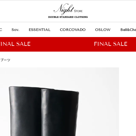
C
Sov.
ESSENTIAL
CORCOVADO
OSLOW
Ball&Cha
グブーツ