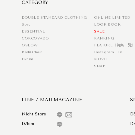
CATEGORY
DOUBLE STANDARD CLOTHING
ONLINE LIMITED
Sov.
LOOK BOOK
ESSENTIAL
SALE
CORCOVADO
RANKING
OSLOW
FEATURE（特集一覧
Ball&Chain
Instagram LIVE
D/him
MOVIE
SNAP
LINE / MAILMAGAZINE
S
Night Store
D
D/him
D