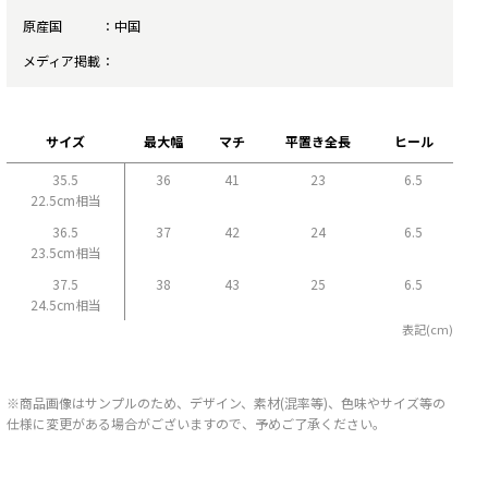
原産国
中国
メディア掲載
サイズ
最大幅
マチ
平置き全長
ヒール
35.5
36
41
23
6.5
22.5cm相当
36.5
37
42
24
6.5
23.5cm相当
37.5
38
43
25
6.5
24.5cm相当
表記(cm)
※商品画像はサンプルのため、デザイン、素材(混率等)、色味やサイズ等の
仕様に変更がある場合がございますので、予めご了承ください。