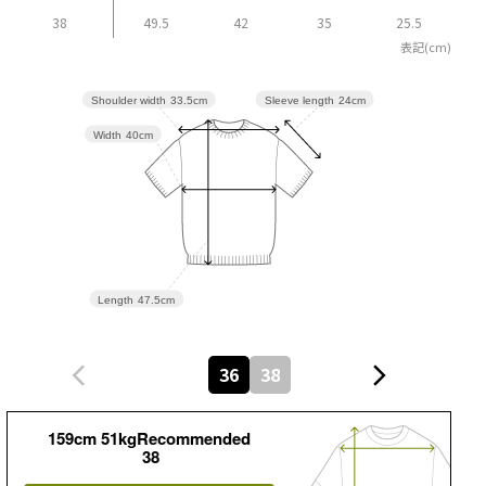
38
49.5
42
35
25.5
表記(cm)
Sleeve length
24cm
Shoulder width
33.5cm
Width
40cm
Length
47.5cm
36
38
159cm 51kgRecommended
38