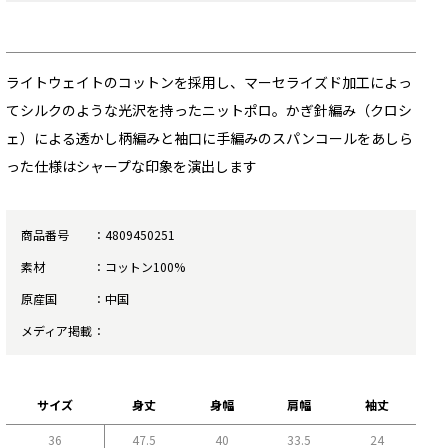
ライトウェイトのコットンを採用し、マーセライズド加工によっ
てシルクのような光沢を持ったニットポロ。かぎ針編み（クロシ
ェ）による透かし柄編みと袖口に手編みのスパンコールをあしら
った仕様はシャープな印象を演出します
商品番号
4809450251
素材
コットン100%
原産国
中国
メディア掲載
サイズ
身丈
身幅
肩幅
袖丈
36
47.5
40
33.5
24