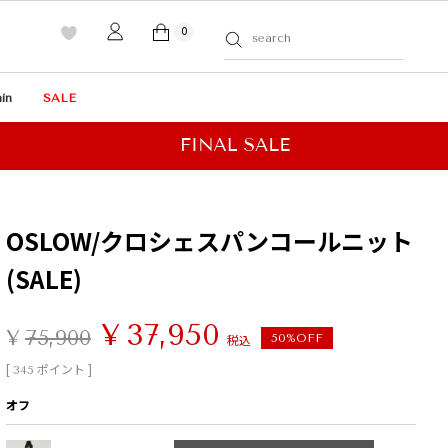
0
in
SALE
OSLOW/クロシェスパンコールニット
(SALE)
¥
37,950
¥
75,900
税込
50%OFF
[
ポイント ]
345
オフ