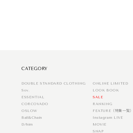
CATEGORY
DOUBLE STANDARD CLOTHING
ONLINE LIMITED
Sov.
LOOK BOOK
ESSENTIAL
SALE
CORCOVADO
RANKING
OSLOW
FEATURE（特集一覧
Ball&Chain
Instagram LIVE
D/him
MOVIE
SNAP