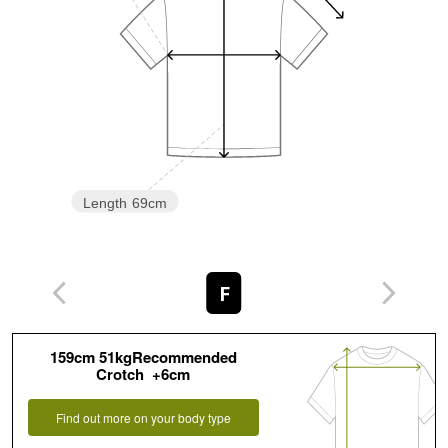
Length
69cm
F
159cm 51kgRecommended
Crotch +6cm
Find out more on your body type