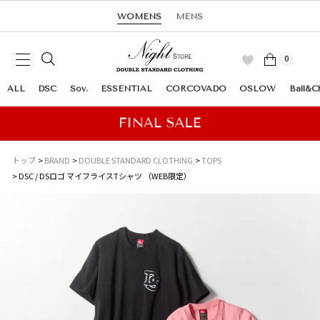
WOMENS
MENS
0
ALL
DSC
Sov.
ESSENTIAL
CORCOVADO
OSLOW
Ball&C
トップ
BRAND
DOUBLE STANDARD CLOTHING
TOPS
DSC / DSロゴ マイフライスTシャツ （WEB限定）