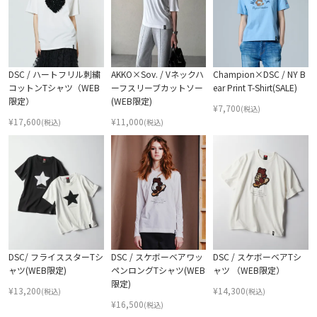
DSC / ハートフリル刺繍
AKKO×Sov. / Vネックハ
Champion×DSC / NY B
コットンTシャツ（WEB
ーフスリーブカットソー
ear Print T-Shirt(SALE)
限定）
(WEB限定)
¥
7,700
(税込)
¥
17,600
¥
11,000
(税込)
(税込)
DSC/ フライススターTシ
DSC / スケボーベアワッ
DSC / スケボーベアTシ
ャツ(WEB限定)
ペンロングTシャツ(WEB
ャツ （WEB限定）
限定)
¥
13,200
¥
14,300
(税込)
(税込)
¥
16,500
(税込)