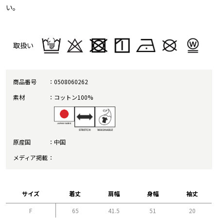
い。
取扱い
商品番号
0508060262
素材
コットン100%
原産国
中国
メディア掲載
サイズ
着丈
肩幅
身幅
袖丈
F
65
41.5
51
20