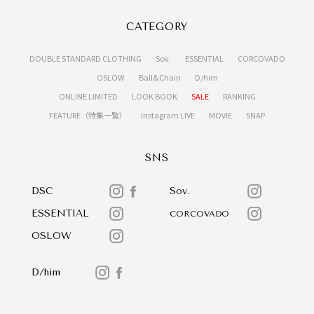
CATEGORY
DOUBLE STANDARD CLOTHING
Sov.
ESSENTIAL
CORCOVADO
OSLOW
Ball&Chain
D/him
ONLINE LIMITED
LOOK BOOK
SALE
RANKING
FEATURE（特集一覧）
Instagram LIVE
MOVIE
SNAP
SNS
DSC
Sov.
ESSENTIAL
CORCOVADO
OSLOW
D/him