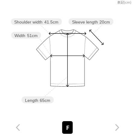
表記(cm)
Sleeve length
20cm
Shoulder width
41.5cm
Width
51cm
Length
65cm
F