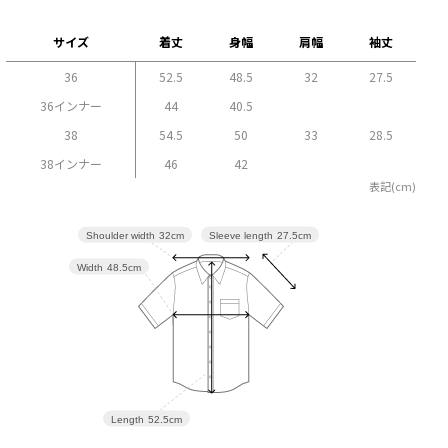
サイズ
着丈
身幅
肩幅
袖丈
36
52.5
48.5
32
27.5
36インナー
44
40.5
38
54.5
50
33
28.5
38インナー
46
42
表記(cm)
Sleeve length
27.5cm
Shoulder width
32cm
Width
48.5cm
Length
52.5cm