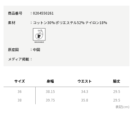
商品番号
0204550261
素材
コットン30% ポリエステル52% ナイロン18%
原産国
中国
メディア掲載
サイズ
身幅
ウエスト
脇丈
36
38.15
34.3
29.5
38
39.75
35.8
29.5
表記(cm)