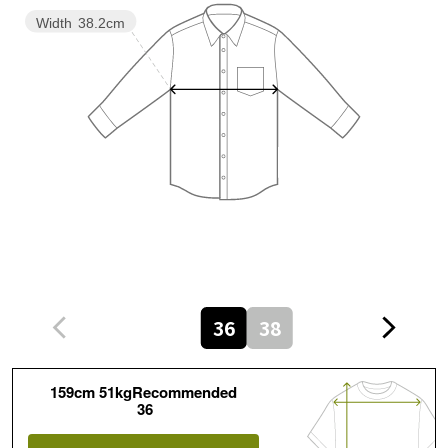
Width
38.2cm
36
38
159cm 51kgRecommended
36