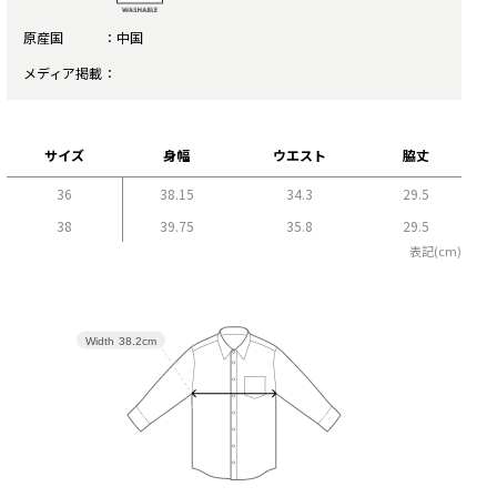
原産国
中国
メディア掲載
サイズ
身幅
ウエスト
脇丈
36
38.15
34.3
29.5
38
39.75
35.8
29.5
表記(cm)
Width
38.2cm