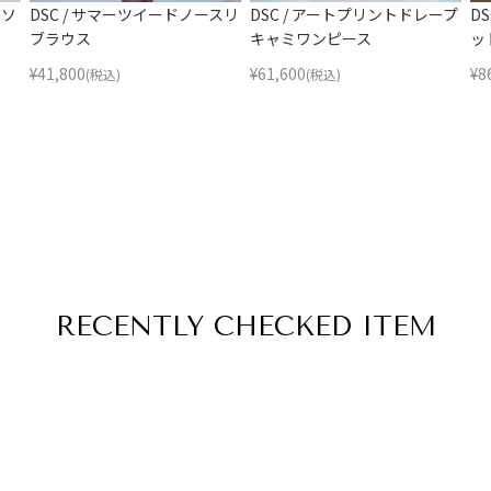
トソ
DSC / サマーツイードノースリ
DSC / アートプリントドレープ
D
ブラウス
キャミワンピース
ッ
¥
41,800
¥
61,600
¥
8
(税込)
(税込)
RECENTLY
CHECKED ITEM