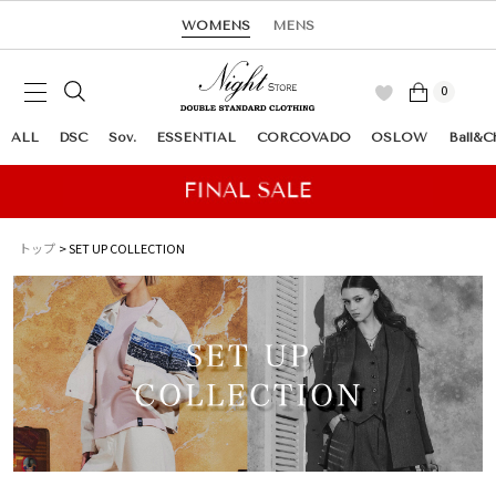
WOMENS
MENS
0
ALL
DSC
Sov.
ESSENTIAL
CORCOVADO
OSLOW
Ball&C
トップ
SET UP COLLECTION