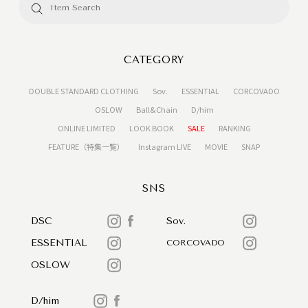
CATEGORY
DOUBLE STANDARD CLOTHING
Sov.
ESSENTIAL
CORCOVADO
OSLOW
Ball&Chain
D/him
ONLINE LIMITED
LOOK BOOK
SALE
RANKING
FEATURE（特集一覧）
Instagram LIVE
MOVIE
SNAP
SNS
DSC
Sov.
ESSENTIAL
CORCOVADO
OSLOW
D/him