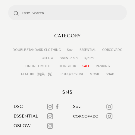
CATEGORY
DOUBLE STANDARD CLOTHING
Sov.
ESSENTIAL
CORCOVADO
OSLOW
Ball&Chain
D/him
ONLINE LIMITED
LOOK BOOK
SALE
RANKING
FEATURE（特集一覧）
Instagram LIVE
MOVIE
SNAP
SNS
DSC
Sov.
ESSENTIAL
CORCOVADO
OSLOW