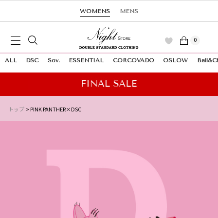
WOMENS
MENS
0
ALL
DSC
Sov.
ESSENTIAL
CORCOVADO
OSLOW
Ball&C
トップ
PINK PANTHER×DSC