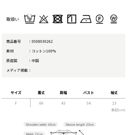
取扱い
商品番号
0508030262
素材
コットン100%
原産国
中国
メディア掲載
サイズ
着丈
肩幅
バスト
袖丈
F
66
43
54
23
表記(cm)
Sleeve length
23cm
Shoulder width
43cm
Width
27cm