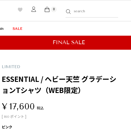
0
in
SALE
LIMITED
ESSENTIAL / ヘビー天竺 グラデーシ
ョンTシャツ（WEB限定）
¥
17,600
税込
[
ポイント ]
160
ピンク