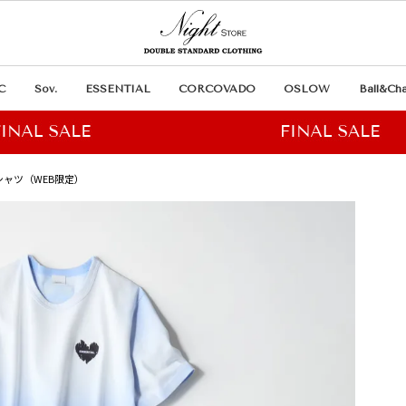
C
Sov.
ESSENTIAL
CORCOVADO
OSLOW
Ball&Cha
ンTシャツ（WEB限定）