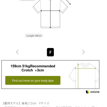
Length
66cm
F
159cm 51kgRecommended
Crotch +3cm
Find out more on your body type
【着用モデル】身長172cm Fサイズ