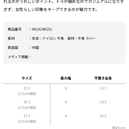
れるのがうれしいポイント。トゥが細めなのでカジュアルになりす
ぎず、女性らしい印象をキープできるのが魅力です。
商品番号
0610240251
素材
本体：ナイロン 牛革 底材：牛革 ラバー
原産国
中国
メディア掲載
サイズ
最大幅
平置き全長
35.5
8
23.5
22.5cm相当
36.5
8
24.5
23.5cm相当
37.5
8
25.5
24.5cm相当
表記(cm)