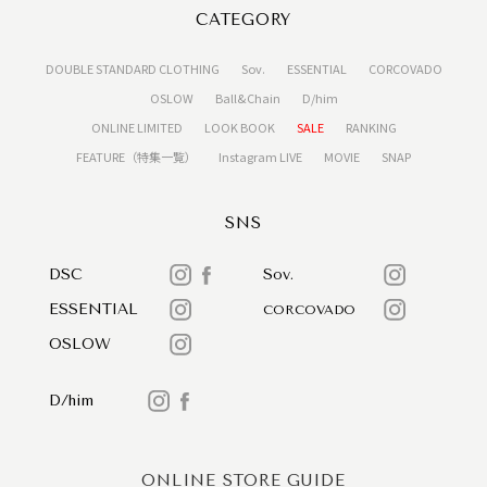
CATEGORY
DOUBLE STANDARD CLOTHING
Sov.
ESSENTIAL
CORCOVADO
OSLOW
Ball&Chain
D/him
ONLINE LIMITED
LOOK BOOK
SALE
RANKING
FEATURE（特集一覧）
Instagram LIVE
MOVIE
SNAP
SNS
DSC
Sov.
ESSENTIAL
CORCOVADO
OSLOW
D/him
ONLINE STORE GUIDE