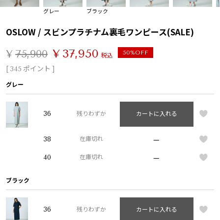
グレー
ブラック
OSLOW / スビンプラチナム裏毛ワンピース(SALE)
¥
37,950
¥
75,900
50%OFF
税込
[
ポイント ]
345
グレー
36
残りわずか
カートに入れる
—
38
在庫切れ
—
40
在庫切れ
ブラック
36
残りわずか
カートに入れる