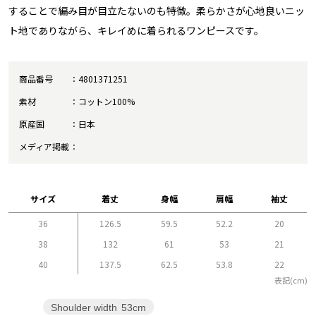
することで編み目が目立たないのも特徴。柔らかさが心地良いニッ
ト地でありながら、キレイめに着られるワンピースです。
商品番号
4801371251
素材
コットン100%
原産国
日本
メディア掲載
サイズ
着丈
身幅
肩幅
袖丈
36
126.5
59.5
52.2
20
38
132
61
53
21
40
137.5
62.5
53.8
22
表記(cm)
Shoulder width
53cm