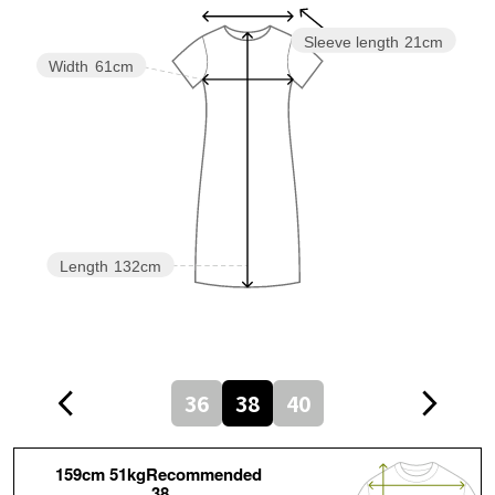
Sleeve length
21cm
Width
61cm
Length
132cm
36
38
40
159cm 51kgRecommended
38