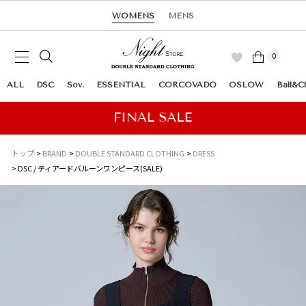
WOMENS
MENS
0
ALL
DSC
Sov.
ESSENTIAL
CORCOVADO
OSLOW
Ball&C
トップ
BRAND
DOUBLE STANDARD CLOTHING
DRESS
DSC / ティアードバルーンワンピース(SALE)