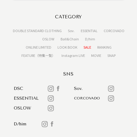
CATEGORY
DOUBLE STANDARD CLOTHING
Sov.
ESSENTIAL
CORCOVADO
OSLOW
Ball&Chain
D/him
ONLINE LIMITED
LOOK BOOK
SALE
RANKING
FEATURE（特集一覧）
Instagram LIVE
MOVIE
SNAP
SNS
DSC
Sov.
ESSENTIAL
CORCOVADO
OSLOW
D/him