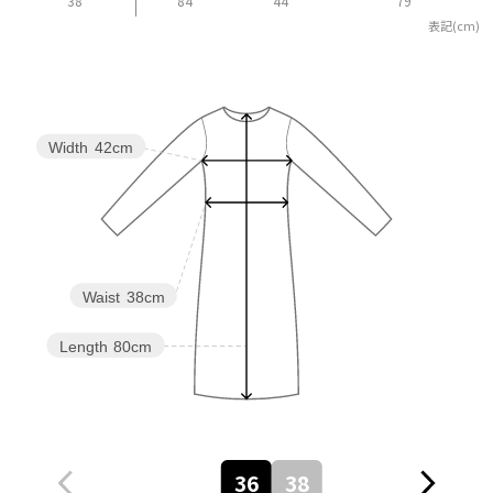
38
84
44
79
表記(cm)
Width
42cm
Waist
38cm
Length
80cm
36
38