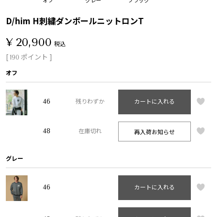
D/him H刺繍ダンボールニットロンT
¥
20,900
税込
[
ポイント ]
190
オフ
46
残りわずか
カートに入れる
48
再入荷お知らせ
在庫切れ
グレー
46
カートに入れる