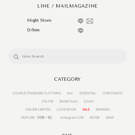
LINE / MAILMAGAZINE
Night Store
D/him
CATEGORY
DOUBLE STANDARD CLOTHING
Sov.
ESSENTIAL
CORCOVADO
OSLOW
Ball&Chain
D/him
ONLINE LIMITED
LOOK BOOK
SALE
RANKING
FEATURE（特集一覧）
Instagram LIVE
MOVIE
SNAP