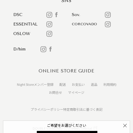
SNS
DSC
Sov.
ESSENTIAL
CORCOVADO
OSLOW
D/him
ONLINE STORE GUIDE
Night Storeメンバー登録
配送
お支払い
返品
利用規約
お問合せ
マイページ
プライバシーポリシー
特定商取引法に基づく表記
SHOPLIST
ご希望をお選びください
DOUBLE STANDARD CLOTHING Official