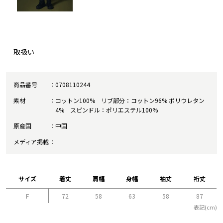
取扱い
商品番号
0708110244
素材
コットン100% リブ部分：コットン96% ポリウレタン
4% スピンドル：ポリエステル100%
原産国
中国
メディア掲載
サイズ
着丈
肩幅
身幅
袖丈
裄丈
F
72
58
63
58
87
表記(cm)