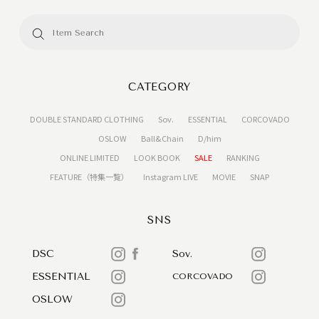
CATEGORY
DOUBLE STANDARD CLOTHING
Sov.
ESSENTIAL
CORCOVADO
OSLOW
Ball&Chain
D/him
ONLINE LIMITED
LOOK BOOK
SALE
RANKING
FEATURE（特集一覧）
Instagram LIVE
MOVIE
SNAP
SNS
DSC
Sov.
ESSENTIAL
CORCOVADO
OSLOW